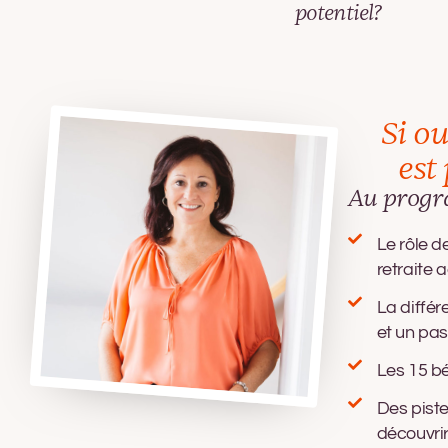
potentiel?
Si ou
est
Au prog
Le rôle 
retraite 
La différ
et un pa
Les 15 bé
Des pist
découvrir