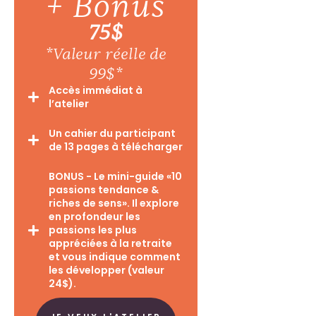
+ Bonus
75$
*Valeur réelle de
99$*
Accès immédiat à
l’atelier
Un cahier du participant
de 13 pages à télécharger
BONUS - Le mini-guide «10
passions tendance &
riches de sens». Il explore
en profondeur les
passions les plus
appréciées à la retraite
et vous indique comment
les développer (valeur
24$).