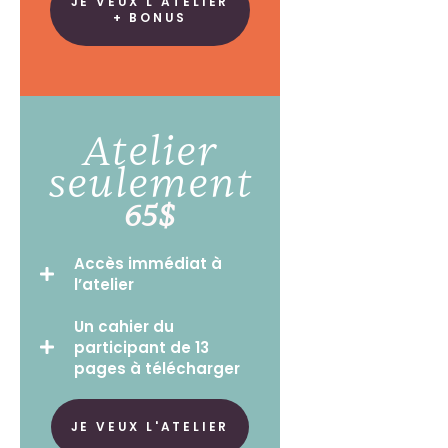
JE VEUX L'ATELIER
+ BONUS
Atelier
seulement
65$
Accès immédiat à
l’atelier
Un cahier du
participant de 13
pages à télécharger
JE VEUX L'ATELIER