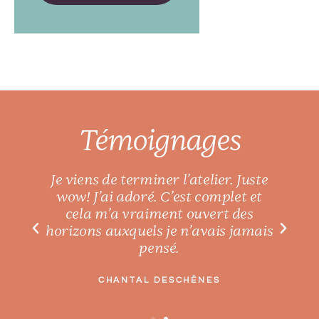
Témoignages
Je viens de terminer l’atelier. Juste
wow! J’ai adoré. C’est complet et
cela m’a vraiment ouvert des
horizons auxquels je n’avais jamais
pensé.
CHANTAL DESCHÊNES