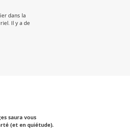
fier dans la
el. Il y a de
ges saura vous
arté (et en quiétude).