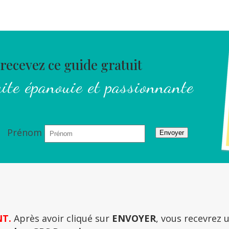
 recevez ce guide gratuit
aite épanouie et passionnante
Prénom
Envoyer
T.
Après avoir cliqué sur
ENVOYER
, vous recevrez 